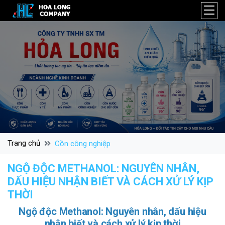
Trang chủ
Cồn công nghiệp
NGỘ ĐỘC METHANOL: NGUYÊN NHÂN,
DẤU HIỆU NHẬN BIẾT VÀ CÁCH XỬ LÝ KỊP
THỜI
Ngộ độc Methanol: Nguyên nhân, dấu hiệu
nhận biết và cách xử lý kịp thời