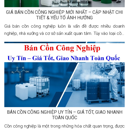
GIÁ BÁN CỒN CÔNG NGHIỆP MỚI NHẤT – CẬP NHẬT CHI
TIẾT & YẾU TỐ ẢNH HƯỞNG
Giá bán cồn công nghiệp luôn là vấn đề được nhiều doanh
nghiệp, nhà xưởng và cơ sở sản xuất quan tâm. Tùy vào loại cồn,
nồng độ, nguồn gốc và số lượng mua, giá có thể dao động đáng
kể.
BÁN CỒN CÔNG NGHIỆP UY TÍN – GIÁ TỐT, GIAO NHANH
TOÀN QUỐC
Cồn công nghiệp là một trong những hóa chất quan trọng, được