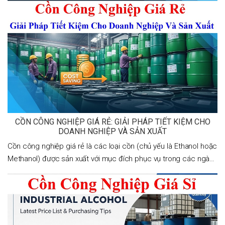
công nghiệp, cồn đóng vai trò
CỒN CÔNG NGHIỆP GIÁ RẺ: GIẢI PHÁP TIẾT KIỆM CHO
DOANH NGHIỆP VÀ SẢN XUẤT
Cồn công nghiệp giá rẻ là các loại cồn (chủ yếu là Ethanol hoặc
Methanol) được sản xuất với mục đích phục vụ trong các ngành
công nghiệp như tẩy rửa, sản xuất sơn, in ấn, mỹ phẩm, nhiên liệu
sinh học… với