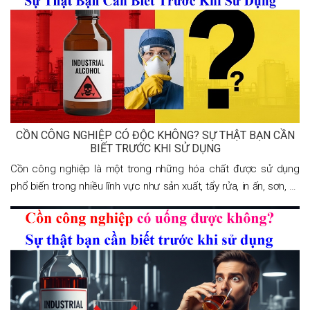
CỒN CÔNG NGHIỆP CÓ ĐỘC KHÔNG? SỰ THẬT BẠN CẦN
BIẾT TRƯỚC KHI SỬ DỤNG
Cồn công nghiệp là một trong những hóa chất được sử dụng
phổ biến trong nhiều lĩnh vực như sản xuất, tẩy rửa, in ấn, sơn, và
thậm chí là mỹ phẩm. Tuy nhiên, rất nhiều người vẫn băn khoăn:
cồn công nghiệp có độc