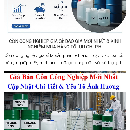
CỒN CÔNG NGHIỆP GIÁ SỈ: BÁO GIÁ MỚI NHẤT & KINH
NGHIỆM MUA HÀNG TỐI ƯU CHI PHÍ
Cồn công nghiệp giá sỉ là sản phẩm ethanol hoặc các loại cồn
công nghiệp (IPA, methanol…) được cung cấp với số lượng lớn
cho doanh nghiệp, nhà máy, xưởng sản xuất với mức giá thấp
hơn đáng kể so với giá