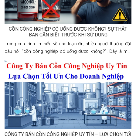
CỒN CÔNG NGHIỆP CÓ UỐNG ĐƯỢC KHÔNG? SỰ THẬT
BẠN CẦN BIẾT TRƯỚC KHI SỬ DỤNG
Trong quá trình tìm hiểu về các loại cồn, nhiều người thường đặt
câu hỏi: “cồn công nghiệp có uống được không?”. Đây là một
thắc mắc rất phổ biến, đặc biệt khi cồn được sử dụng rộng rãi
trong
CÔNG TY BÁN CỒN CÔNG NGHIỆP UY TÍN – LỰA CHỌN TỐI