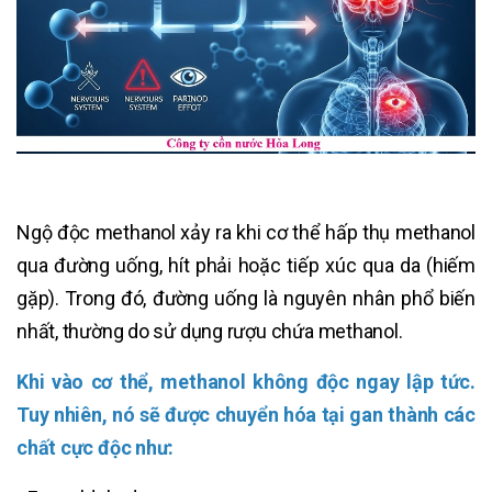
Ngộ độc methanol xảy ra khi cơ thể hấp thụ methanol
qua đường uống, hít phải hoặc tiếp xúc qua da (hiếm
gặp). Trong đó, đường uống là nguyên nhân phổ biến
nhất, thường do sử dụng rượu chứa methanol.
Khi vào cơ thể, methanol không độc ngay lập tức.
Tuy nhiên, nó sẽ được chuyển hóa tại gan thành các
chất cực độc như: