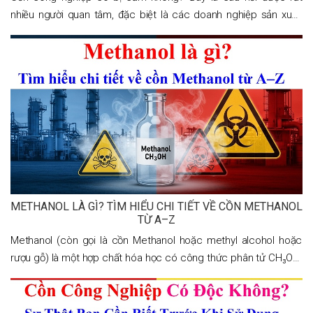
nhiều người quan tâm, đặc biệt là các doanh nghiệp sản xuất,
kinh doanh hóa chất, cũng như người tiêu dùng khi sử dụng sản
phẩm chứa cồn. Bài
METHANOL LÀ GÌ? TÌM HIỂU CHI TIẾT VỀ CỒN METHANOL
TỪ A–Z
Methanol (còn gọi là cồn Methanol hoặc methyl alcohol hoặc
rượu gỗ) là một hợp chất hóa học có công thức phân tử CH₃OH.
Đây là loại alcohol đơn giản nhất, tồn tại ở dạng chất lỏng không
màu, dễ bay hơi, có