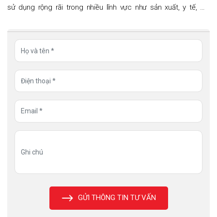
sử dụng rộng rãi trong nhiều lĩnh vực như sản xuất, y tế, mỹ
phẩm, in ấn, điện tử và tẩy rửa. Với đặc tính bay hơi nhanh, khả
năng hòa tan tốt và chi phí
GỬI THÔNG TIN TƯ VẤN