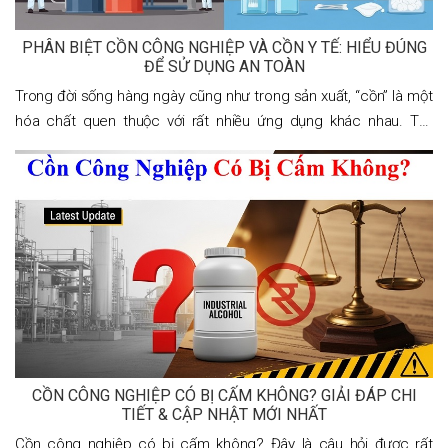
PHÂN BIỆT CỒN CÔNG NGHIỆP VÀ CỒN Y TẾ: HIỂU ĐÚNG
ĐỂ SỬ DỤNG AN TOÀN
Trong đời sống hàng ngày cũng như trong sản xuất, “cồn” là một
hóa chất quen thuộc với rất nhiều ứng dụng khác nhau. Tuy
nhiên, không phải ai cũng hiểu rõ sự khác biệt giữa cồn công
nghiệp và cồn y tế.
CỒN CÔNG NGHIỆP CÓ BỊ CẤM KHÔNG? GIẢI ĐÁP CHI
TIẾT & CẬP NHẬT MỚI NHẤT
Cồn công nghiệp có bị cấm không? Đây là câu hỏi được rất