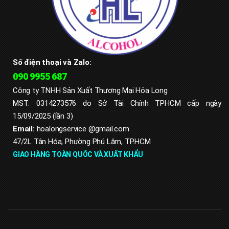
Số điện thoại và Zalo:
090 9955 687
Công ty TNHH Sản Xuất Thương Mại Hỏa Long
MST: 0314273576 do Sở Tài Chính TPHCM cấp ngày
15/09/2025 (lần 3)
Email:
hoalongservice
@gmail.com
47/2L Tân Hóa, Phường Phú Lâm, TP.HCM
GIAO HÀNG TOÀN QUỐC VÀ XUẤT KHẨU