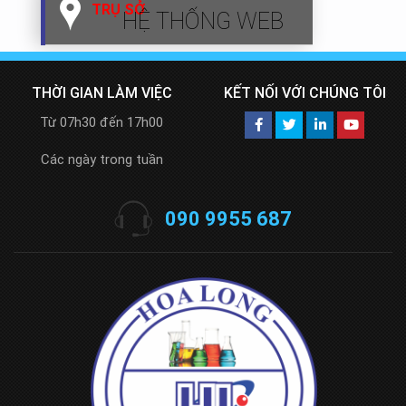
TRỤ SỞ
HỆ THỐNG WEB
THỜI GIAN LÀM VIỆC
KẾT NỐI VỚI CHÚNG TÔI
Từ 07h30 đến 17h00
Các ngày trong tuần
090 9955 687