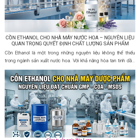
CỒN ETHANOL CHO NHÀ MÁY NƯỚC HOA – NGUYÊN LIỆU
QUAN TRỌNG QUYẾT ĐỊNH CHẤT LƯỢNG SẢN PHẨM
Cồn Ethanol là một trong những nguyên liệu không thể thiếu
trong ngành sản xuất nước hoa. Với khả năng hòa tan tinh dầu,
bay hơi nhanh và gần như không làm thay đổi mùi hương, Ethanol
đóng vai trò là dung môi