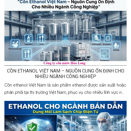
đáp ứng nhu cầu sử dụng trong các
CỒN ETHANOL VIỆT NAM – NGUỒN CUNG ỔN ĐỊNH CHO
NHIỀU NGÀNH CÔNG NGHIỆP
Cồn ethanol Việt Nam là sản phẩm ethanol được sản xuất hoặc
phân phối tại thị trường Việt Nam, phục vụ cho nhiều lĩnh vực như
thực phẩm, dược phẩm, mỹ phẩm, công nghiệp, điện tử, sơn,
mực in và nhiên liệu sinh học. Với nguồn