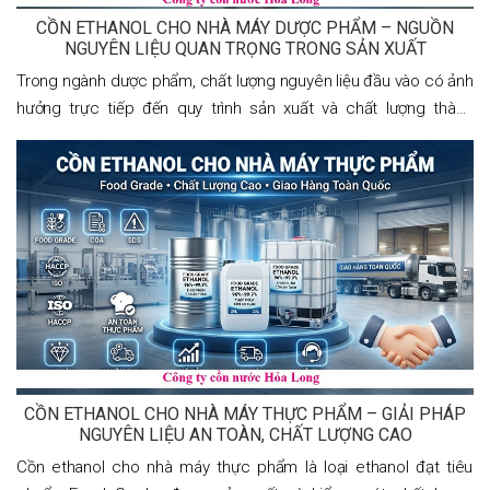
CỒN ETHANOL CHO NHÀ MÁY DƯỢC PHẨM – NGUỒN
NGUYÊN LIỆU QUAN TRỌNG TRONG SẢN XUẤT
Trong ngành dược phẩm, chất lượng nguyên liệu đầu vào có ảnh
hưởng trực tiếp đến quy trình sản xuất và chất lượng thành
phẩm. Trong số các loại dung môi được sử dụng phổ biến, cồn
ethanol là nguyên liệu
CỒN ETHANOL CHO NHÀ MÁY THỰC PHẨM – GIẢI PHÁP
NGUYÊN LIỆU AN TOÀN, CHẤT LƯỢNG CAO
Cồn ethanol cho nhà máy thực phẩm là loại ethanol đạt tiêu