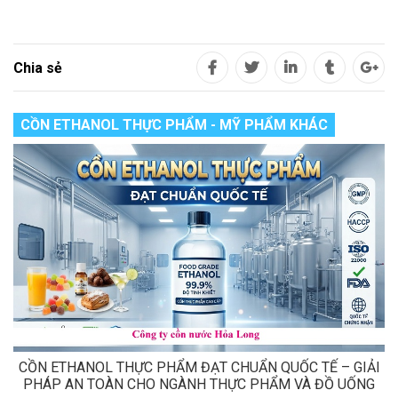
Chia sẻ
CỒN ETHANOL THỰC PHẨM - MỸ PHẨM KHÁC
CỒN ETHANOL THỰC PHẨM ĐẠT CHUẨN QUỐC TẾ – GIẢI
PHÁP AN TOÀN CHO NGÀNH THỰC PHẨM VÀ ĐỒ UỐNG