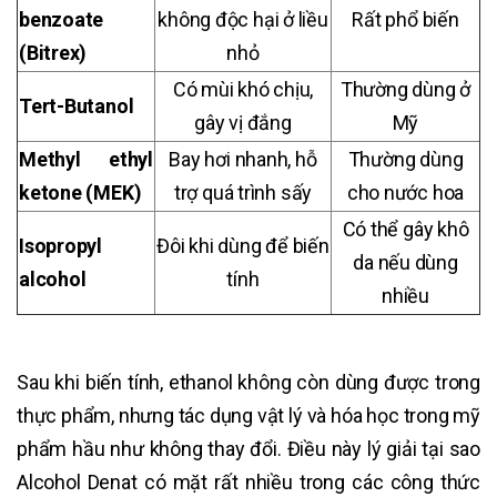
benzoate
không độc hại ở liều
Rất phổ biến
(Bitrex)
nhỏ
Có mùi khó chịu,
Thường dùng ở
Tert-Butanol
gây vị đắng
Mỹ
Methyl ethyl
Bay hơi nhanh, hỗ
Thường dùng
ketone (MEK)
trợ quá trình sấy
cho nước hoa
Có thể gây khô
Isopropyl
Đôi khi dùng để biến
da nếu dùng
alcohol
tính
nhiều
Sau khi biến tính, ethanol không còn dùng được trong
thực phẩm, nhưng tác dụng vật lý và hóa học trong mỹ
phẩm hầu như không thay đổi. Điều này lý giải tại sao
Alcohol Denat có mặt rất nhiều trong các công thức