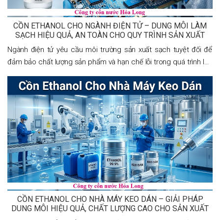
CỒN ETHANOL CHO NGÀNH ĐIỆN TỬ – DUNG MÔI LÀM
SẠCH HIỆU QUẢ, AN TOÀN CHO QUY TRÌNH SẢN XUẤT
Ngành điện tử yêu cầu môi trường sản xuất sạch tuyệt đối để
đảm bảo chất lượng sản phẩm và hạn chế lỗi trong quá trình lắp
ráp. Một trong những hóa chất được sử dụng phổ biến hiện nay
là cồn ethanol cho
CỒN ETHANOL CHO NHÀ MÁY KEO DÁN – GIẢI PHÁP
DUNG MÔI HIỆU QUẢ, CHẤT LƯỢNG CAO CHO SẢN XUẤT