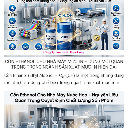
CỒN ETHANOL CHO NHÀ MÁY MỰC IN – DUNG MÔI QUAN
TRỌNG TRONG NGÀNH SẢN XUẤT MỰC IN HIỆN ĐẠI
Cồn Ethanol (Ethyl Alcohol – C₂H₅OH) là một trong những dung
môi được sử dụng phổ biến trong ngành sản xuất mực in nhờ
khả năng hòa tan tốt nhiều loại nhựa, thuốc nhuộm và phụ gia.
Ethanol có tốc độ bay hơi phù hợp, giúp