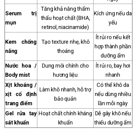
Tăng khả năng thẩm
Serum trị
Kích ứng nếu da
thấu hoạt chất (BHA,
mụn
yếu
retinol, niacinamide)
Ít rủi ro nếu kết
Kem chống
Tạo texture nhẹ, khô
hợp thành phần
nắng
thoáng
dưỡng ẩm
Nước hoa /
Dung môi chính cho
Ít rủi ro, bay hơi
Body mist
hương liệu
nhanh
Xịt khoáng /
Có thể khô da
Làm khô nhanh, hỗ trợ
xịt cố định
nếu dùng nhiều
bảo quản
trang điểm
lần mỗi ngày
Gel rửa tay
Hoạt chất chính kháng
Dễ gây khô nếu
sát khuẩn
khuẩn
thiếu dưỡng ẩm