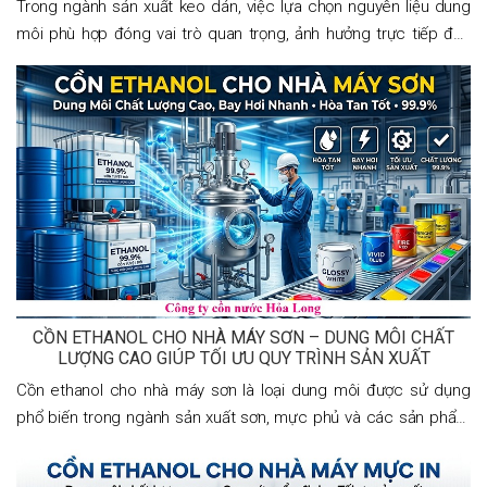
Trong ngành sản xuất keo dán, việc lựa chọn nguyên liệu dung
môi phù hợp đóng vai trò quan trọng, ảnh hưởng trực tiếp đến
chất lượng thành phẩm, tốc độ bay hơi, khả năng hòa tan và hiệu
quả sản xuất. Trong số
CỒN ETHANOL CHO NHÀ MÁY SƠN – DUNG MÔI CHẤT
LƯỢNG CAO GIÚP TỐI ƯU QUY TRÌNH SẢN XUẤT
Cồn ethanol cho nhà máy sơn là loại dung môi được sử dụng
phổ biến trong ngành sản xuất sơn, mực phủ và các sản phẩm
coating nhờ khả năng hòa tan tốt, bay hơi nhanh và ít để lại cặn.
Ethanol giúp cải thiện độ