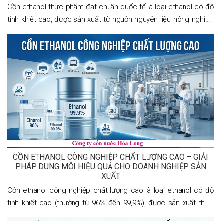
Cồn ethanol thực phẩm đạt chuẩn quốc tế là loại ethanol có độ
tinh khiết cao, được sản xuất từ nguồn nguyên liệu nông nghiệp
như mía, mật rỉ đường, ngô hoặc sắn thông qua quá trình lên
men và chưng cất hiện
CỒN ETHANOL CÔNG NGHIỆP CHẤT LƯỢNG CAO – GIẢI
PHÁP DUNG MÔI HIỆU QUẢ CHO DOANH NGHIỆP SẢN
XUẤT
Cồn ethanol công nghiệp chất lượng cao là loại ethanol có độ
tinh khiết cao (thường từ 96% đến 99,9%), được sản xuất theo
quy trình chưng cất và kiểm soát chất lượng nghiêm ngặt nhằm