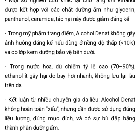
- Một số nghiên cứu khác lại cho rằng khi ethanol
được kết hợp với các chất dưỡng ẩm như glycerin,
panthenol, ceramide, tác hại này được giảm đáng kể.
- Trong mỹ phẩm trang điểm, Alcohol Denat không gây
ảnh hưởng đáng kể nếu dùng ở nồng độ thấp (<10%)
và có lớp kem dưỡng bảo vệ bên dưới.
- Trong nước hoa, dù chiếm tỷ lệ cao (70–90%),
ethanol ít gây hại do bay hơi nhanh, không lưu lại lâu
trên da.
- Kết luận từ nhiều chuyên gia da liễu: Alcohol Denat
không hoàn toàn “xấu”, nhưng cần được sử dụng đúng
liều lượng, đúng mục đích, và có sự bù đắp bằng
thành phần dưỡng ẩm.