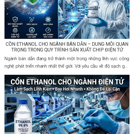
CỒN ETHANOL CHO NGÀNH BÁN DẪN – DUNG MÔI QUAN
TRỌNG TRONG QUY TRÌNH SẢN XUẤT CHIP ĐIỆN TỬ
Ngành bán dẫn đang trở thành một trong những lĩnh vực công
nghệ phát triển nhanh nhất thế giới. Với yêu cầu về độ sạch gần
như tuyệt đối, mọi nguyên liệu sử dụng trong quá trình sản xuất
đều phải đáp ứng